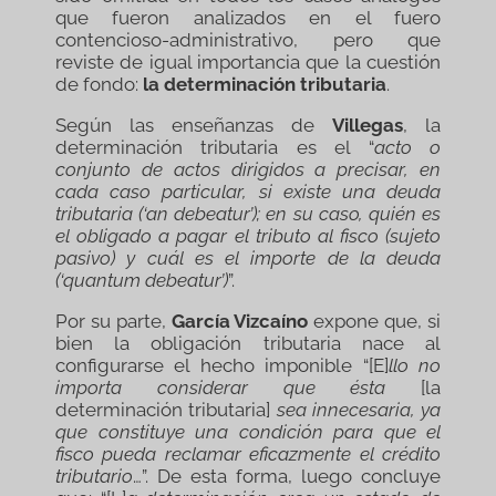
que fueron analizados en el fuero
contencioso-administrativo, pero que
reviste de igual importancia que la cuestión
de fondo:
la determinación tributaria
.
Según las enseñanzas de
Villegas
, la
determinación tributaria es el “
acto o
conjunto de actos dirigidos a precisar, en
cada caso particular, si existe una deuda
tributaria (‘an debeatur’); en su caso, quién es
el obligado a pagar el tributo al fisco (sujeto
pasivo) y cuál es el importe de la deuda
(‘quantum debeatur’)
”.
Por su parte,
García Vizcaíno
expone que, si
bien la obligación tributaria nace al
configurarse el hecho imponible “[E]
llo no
importa considerar que ésta
[la
determinación tributaria]
sea innecesaria, ya
que constituye una condición para que el
fisco pueda reclamar eficazmente el crédito
tributario
…”. De esta forma, luego concluye