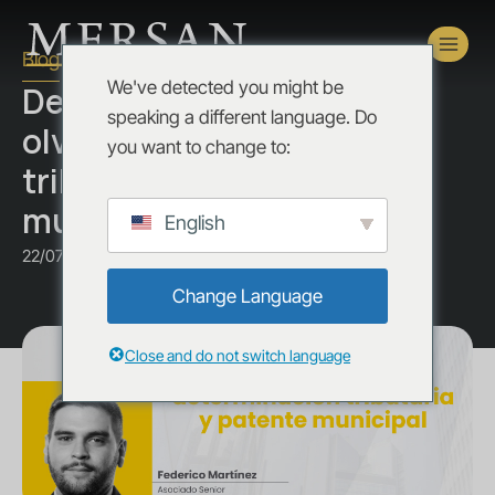
Blog
We've detected you might be
Derechos
speaking a different language. Do
olvidados: determinación
you want to change to:
tributaria y patente
municipal
English
22/07/2025
Change Language
Close and do not switch language