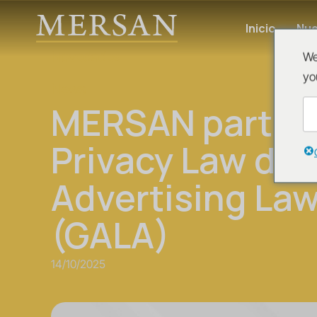
Inicio
Nue
Novedades
We
yo
News
MERSAN particip
Privacy Law de 
Advertising Law
(GALA)
14/10/2025