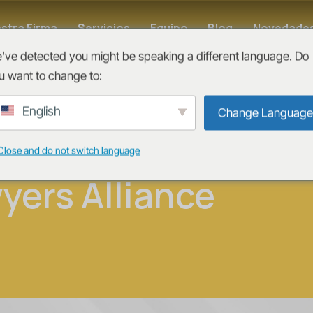
stra Firma
Servicios
Equipo
Blog
Novedade
've detected you might be speaking a different language. Do
u want to change to:
a en el libro
English
Change Language
la Global
Close and do not switch language
yers Alliance