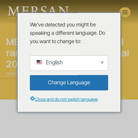
Novedades
We've detected you might be
News
speaking a different language. Do
MERSAN se posiciona en el
you want to change to:
ranking de Chambers Global
2025 del área laboral
English
11/06/2025
Change Language
Close and do not switch language