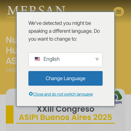
Novedades
We've detected you might be
News
speaking a different language. Do
Nuestro socio senior, Dr.
you want to change to:
Hugo Mersán, participó en
ASIPI Buenos Aires 2025
English
04/12/2025
Change Language
Close and do not switch language