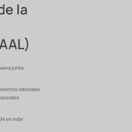
de la
(AAL)
ueva junta
erechos laborales,
esionales
AN en este