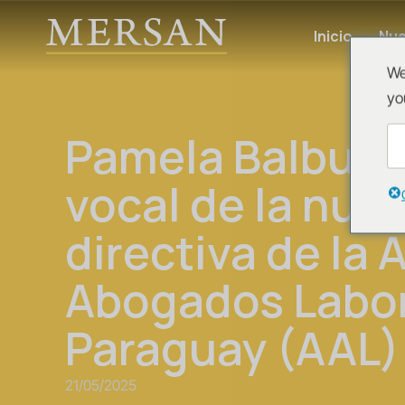
Inicio
Nue
Novedades
We
yo
News
Pamela Balbuen
vocal de la nue
directiva de la 
Abogados Labor
Paraguay (AAL)
21/05/2025