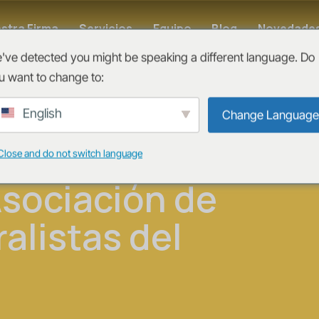
stra Firma
Servicios
Equipo
Blog
Novedade
've detected you might be speaking a different language. Do
u want to change to:
a es elegida
English
Change Language
va junta
Close and do not switch language
Asociación de
alistas del