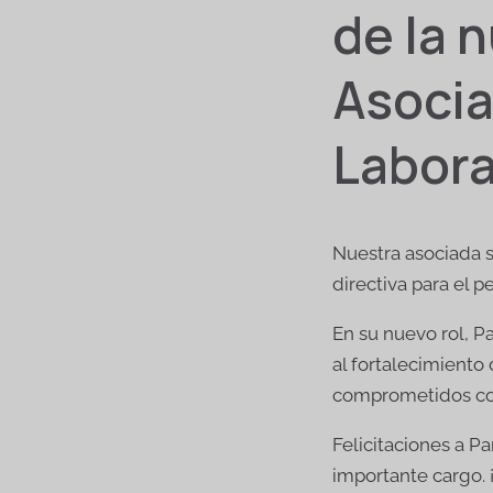
de la n
Asoci
Labora
Nuestra asociada 
directiva para el p
En su nuevo rol, P
al fortalecimiento
comprometidos con
Felicitaciones a P
importante cargo.