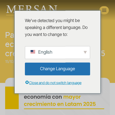
Novedades
We've detected you might be
News
speaking a different language. Do
Paraguay, segunda
you want to change to:
economía con mayor
crecimiento en Latam 2025
English
15/10/2025
Change Language
Close and do not switch language