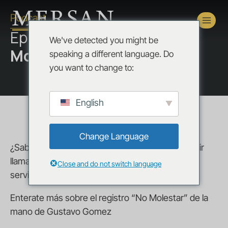
Podcast
Episodio:
09. Registro «No
We've detected you might be
Molestar»
speaking a different language. Do
you want to change to:
English
Change Language
¿Sabías que existe una manera de dejar de recibir
llamadas y mensajes que ofrecen productos y
Close and do not switch language
servicios?
Enterate más sobre el registro “No Molestar” de la
mano de Gustavo Gomez