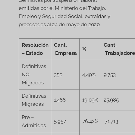
definitivas por suspensión laboral
emitidas por el Ministerio del Trabajo,
Empleo y Seguridad Social, extraídas y
procesadas al 24 de mayo de 2020.
Resolución
Cant.
Cant.
%
– Estado
Empresa
Trabajadore
Definitivas
NO
350
4,49%
9.753
Migradas
Definitivas
1.488
19,09%
25.985
Migradas
Pre –
5.957
76,42%
71.713
Admitidas