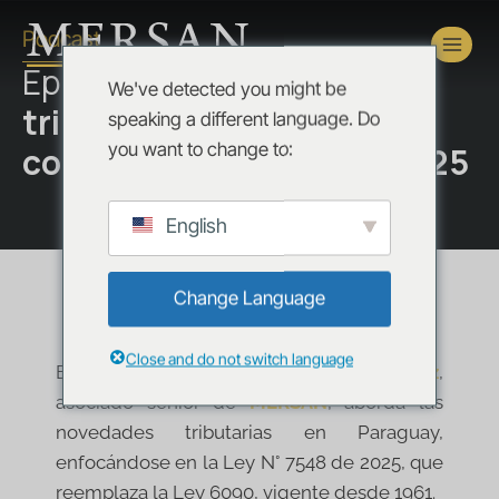
Podcast
Episodio:
Novedades
We've detected you might be
tributarias en Paraguay –
speaking a different language. Do
you want to change to:
conoce la Ley N° 7548/2025
English
Change Language
Close and do not switch language
En esta entrega,
Federico Martínez
,
asociado senior de
MERSAN
, aborda las
novedades tributarias en Paraguay,
enfocándose en la Ley N° 7548 de 2025, que
reemplaza la Ley 6090, vigente desde 1961.