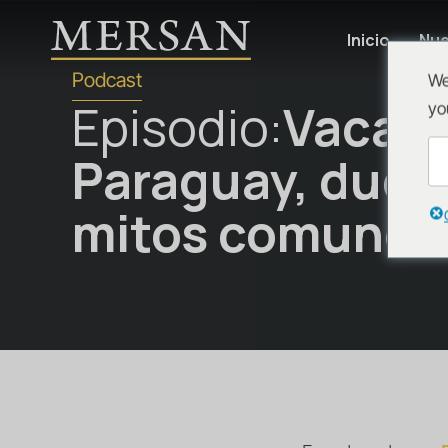
Inicio
Nue
Podcast
We
Episodio:
Vacaci
yo
Paraguay, duda
mitos comunes