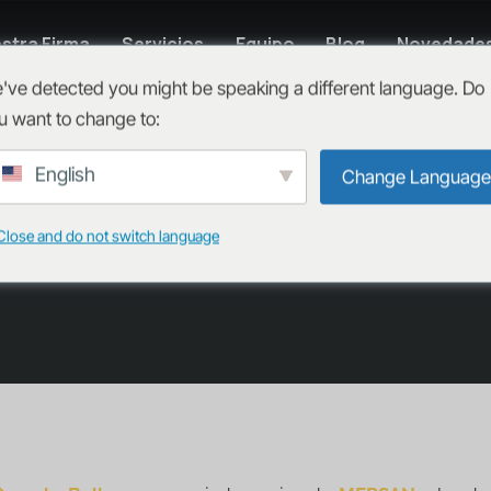
stra Firma
Servicios
Equipo
Blog
Novedade
've detected you might be speaking a different language. Do
ones en
u want to change to:
s frecuentes y
English
Change Language
Close and do not switch language