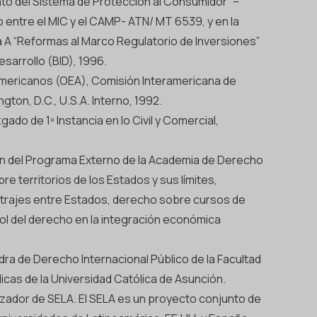
to del Sistema de Protección al Consumidor” –
entre el MIC y el CAMP- ATN/ MT 6539, y en la
A “Reformas al Marco Regulatorio de Inversiones”
sarrollo (BID), 1996.
mericanos (OEA), Comisión Interamericana de
on, D.C., U.S.A. Interno, 1992.
gado de 1º Instancia en lo Civil y Comercial,
ión del Programa Externo de la Academia de Derecho
bre territorios de los Estados y sus límites,
itrajes entre Estados, derecho sobre cursos de
rol del derecho en la integración económica
edra de Derecho Internacional Público de la Facultad
icas de la Universidad Católica de Asunción.
ador de SELA. El SELA es un proyecto conjunto de