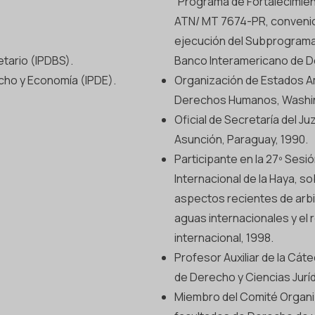
“Programa de Fortalecimien
ATN/ MT 7674-PR, convenio 
ejecución del Subprograma 
tario (IPDBS).
Banco Interamericano de De
cho y Economía (IPDE).
Organización de Estados A
Derechos Humanos, Washingt
Oficial de Secretaría del Juz
Asunción, Paraguay, 1990.
Participante en la 27º Ses
Internacional de la Haya, so
aspectos recientes de arb
aguas internacionales y el 
internacional, 1998.
Profesor Auxiliar de la Cát
de Derecho y Ciencias Juríd
Miembro del Comité Organiz