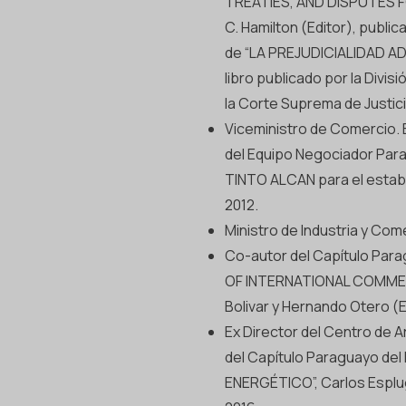
TREATIES, AND DISPUTES 
C. Hamilton (Editor), publi
de “LA PREJUDICIALIDAD A
libro publicado por la Divis
la Corte Suprema de Justici
Viceministro de Comercio.
del Equipo Negociador Par
TINTO ALCAN para el estable
2012.
Ministro de Industria y Come
Co-autor del Capítulo Par
OF INTERNATIONAL COMMERC
Bolivar y Hernando Otero (Edi
Ex Director del Centro de 
del Capítulo Paraguayo de
ENERGÉTICO”, Carlos Esplug