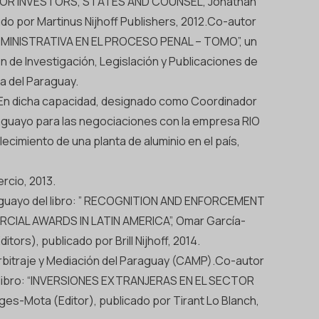
FOR INVESTORS, STATES AND COUNSEL”, Jonathan
cado por Martinus Nijhoff Publishers, 2012.Co-autor
DMINISTRATIVA EN EL PROCESO PENAL – TOMO”, un
ión de Investigación, Legislación y Publicaciones de
a del Paraguay.
 En dicha capacidad, designado como Coordinador
aguayo para las negociaciones con la empresa RIO
cimiento de una planta de aluminio en el país,
rcio, 2013.
aguayo del libro: ” RECOGNITION AND ENFORCEMENT
IAL AWARDS IN LATIN AMERICA”, Omar García-
tors), publicado por Brill Nijhoff, 2014.
Arbitraje y Mediación del Paraguay (CAMP).Co-autor
l libro: “INVERSIONES EXTRANJERAS EN EL SECTOR
es-Mota (Editor), publicado por Tirant Lo Blanch,