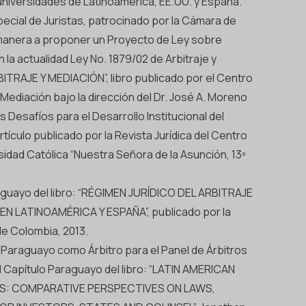
niversidades de Latinoamérica, EE.UU. y España.
ecial de Juristas, patrocinado por la Cámara de
manera a proponer un Proyecto de Ley sobre
 la actualidad Ley No. 1879/02 de Arbitraje y
ITRAJE Y MEDIACIÓN”, libro publicado por el Centro
Mediación bajo la dirección del Dr. José A. Moreno
 Desafíos para el Desarrollo Institucional del
artículo publicado por la Revista Jurídica del Centro
sidad Católica “Nuestra Señora de la Asunción, 13º
aguayo del libro: “RÉGIMEN JURÍDICO DEL ARBITRAJE
N LATINOAMÉRICA Y ESPAÑA”, publicado por la
de Colombia, 2013.
Paraguayo como Árbitro para el Panel de Árbitros
l Capítulo Paraguayo del libro: “LATIN AMERICAN
: COMPARATIVE PERSPECTIVES ON LAWS,