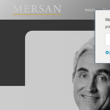
Inicio
Nue
We
yo