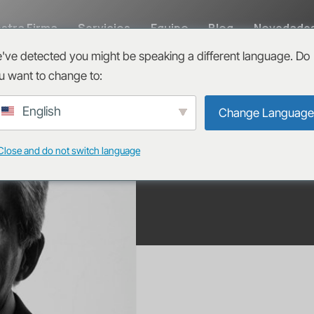
stra Firma
Servicios
Equipo
Blog
Novedade
've detected you might be speaking a different language. Do
DIEGO 
u want to change to:
English
Change Language
Socio
diegozavala@mersan
Close and do not switch language