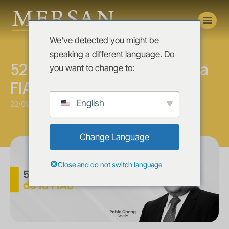
Novedades
We've detected you might be
News
speaking a different language. Do
52° Asamblea General de la
you want to change to:
FIAB
English
22/09/2025
Change Language
Close and do not switch language