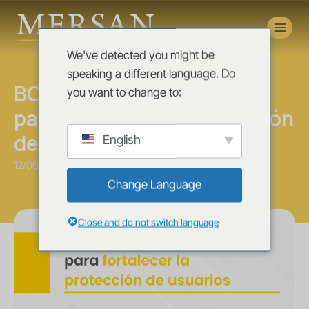
Novedades
We've detected you might be
News
speaking a different language. Do
BCP actualiza reglamento
you want to change to:
para fortalecer la protección
de usuarios
English
12/09/2025
Change Language
Close and do not switch language