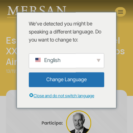
Novedades
We've detected you might be
News
speaking a different language. Do
Estaremos presentes en el
you want to change to:
XXIII Congreso ASIPI Buenos
Aires 2025
English
13/11/2025
Change Language
Close and do not switch language