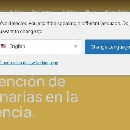
stra Firma
Servicios
Equipo
Blog
Novedade
've detected you might be speaking a different language. Do
u want to change to:
ez participó
English
Change Language
en el
Close and do not switch language
vención de
narias en la
ncia.