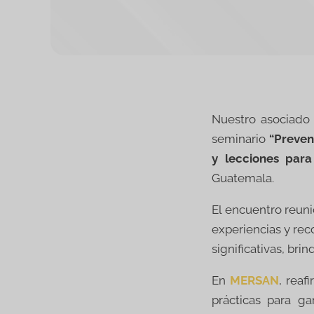
Nuestro asociado 
seminario
“Preven
y lecciones par
Guatemala.
El encuentro reun
experiencias y re
significativas, bri
En
MERSAN
, rea
prácticas para g