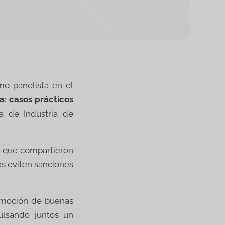
omo panelista en el
a: casos prácticos
a de Industria de
a que compartieron
s eviten sanciones
romoción de buenas
ulsando juntos un