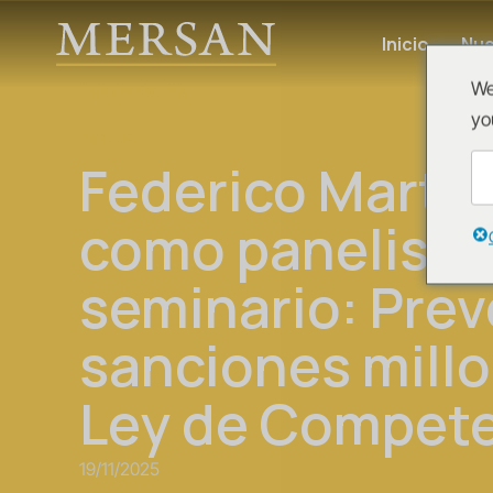
Inicio
Nue
Novedades
We
yo
News
Federico Martín
como panelista 
seminario: Pre
sanciones millo
Ley de Compete
19/11/2025