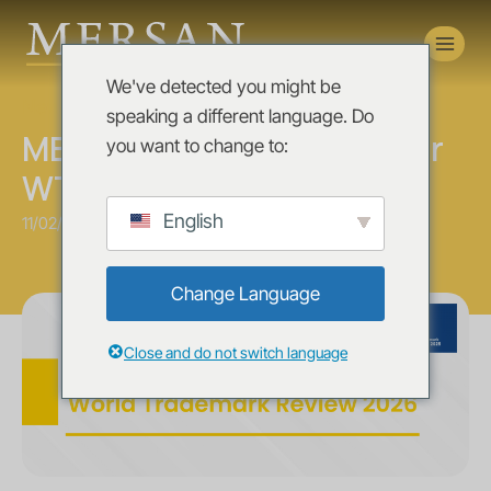
Novedades
We've detected you might be
News
speaking a different language. Do
MERSAN es reconocido por
you want to change to:
WTR 1000 Paraguay 2026
English
11/02/2026
Change Language
Close and do not switch language