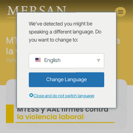
Novedades
We've detected you might be
News
speaking a different language. Do
MTESS y AAL firmes contra
you want to change to:
la violencia laboral
English
25/11/2025
Change Language
Close and do not switch language