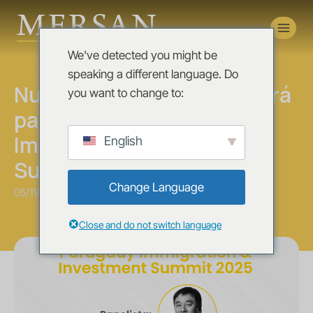
Novedades
We've detected you might be
News
speaking a different language. Do
Nuestro socio Pablo Lu será
you want to change to:
panelista en el Paraguay
Immigration & Investment
English
Summit 2025
Change Language
05/11/2025
Close and do not switch language