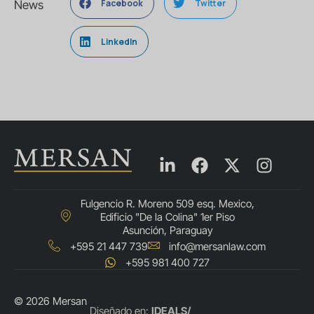
Facebook
Twitter
News
LinkedIn
Fulgencio R. Moreno 509 esq. Mexico,
Edificio "De la Colina" 1er Piso
Asunción, Paraguay
+595 21 447 739
info@mersanlaw.com
+595 981 400 727
© 2026 Mersan
Português do Brasil
Diseñado en:
IDEALS/