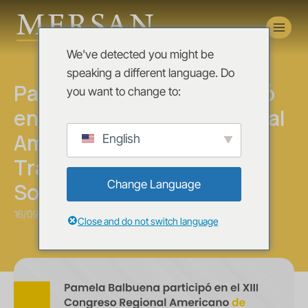
Novedades
We've detected you might be
News
speaking a different language. Do
Pamela Balbuena participó
you want to change to:
en el XIII Congreso Regional
Americano de Derecho del
English
Trabajo y de la Seguridad
Change Language
Social
16/09/2025
Close and do not switch language