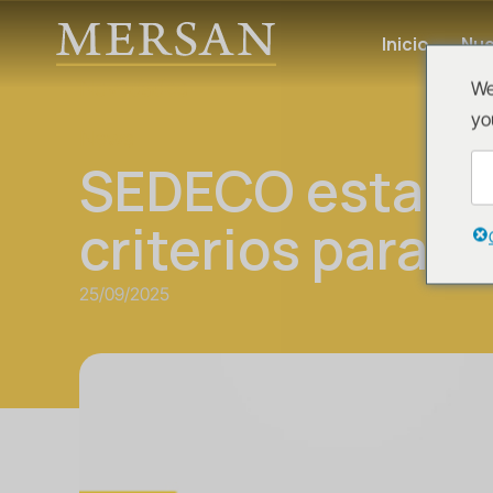
Inicio
Nue
Novedades
We
yo
News
SEDECO establ
criterios para m
25/09/2025