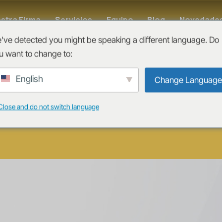
stra Firma
Servicios
Equipo
Blog
Novedade
've detected you might be speaking a different language. Do
u want to change to:
ece nuevos
English
Change Language
ultas
Close and do not switch language