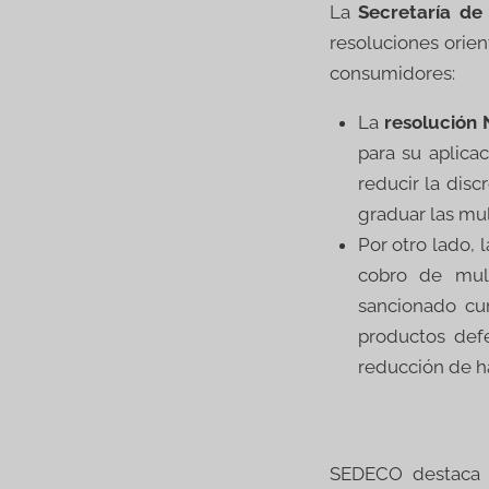
La
Secretaría de
resoluciones orien
consumidores:
La
resolución
para su aplica
reducir la disc
graduar las mul
Por otro lado, 
cobro de mult
sancionado cu
productos def
reducción de ha
SEDECO destaca q