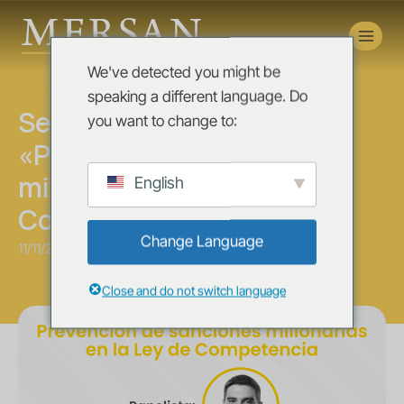
Novedades
We've detected you might be
News
speaking a different language. Do
Seminario presencial:
you want to change to:
«Prevención de sanciones
millonarias en la Ley de
English
Competencia»
Change Language
11/11/2025
Close and do not switch language