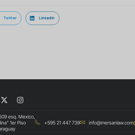
Twitter
LinkedIn
509 esq. Mexico,
lina" 1er Piso
+595 21 447 739
info@mersanlaw.com
araguay