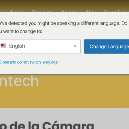
stra Firma
Servicios
Equipo
Blog
Novedade
've detected you might be speaking a different language. Do
u want to change to:
s parte del
English
Change Language
o de la Cámara
Close and do not switch language
intech