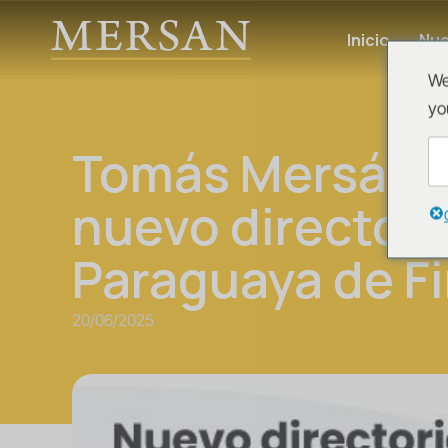
Inicio
Nue
Novedades
We
yo
News
Tomás Mersán e
nuevo directori
Paraguaya de F
20/06/2025