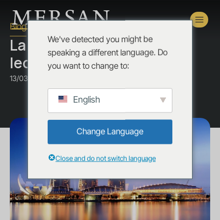
Blog
We've detected you might be
La caja de Pandora y las
speaking a different language. Do
lecciones de Singapur
you want to change to:
13/03/2018
English
Change Language
Close and do not switch language