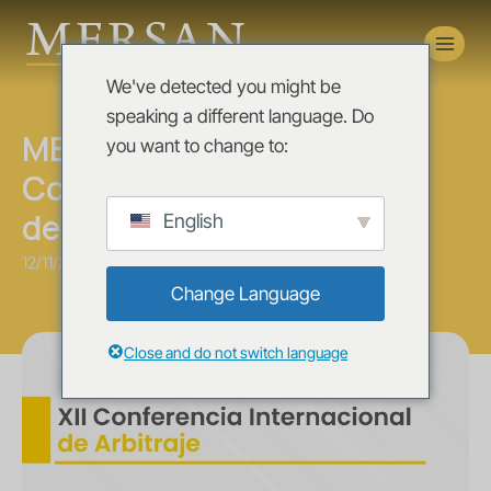
Novedades
We've detected you might be
News
speaking a different language. Do
MERSAN en la XII
you want to change to:
Conferencia Internacional
de Arbitraje
English
12/11/2025
Change Language
Close and do not switch language