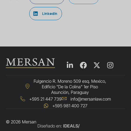
LinkedIn
Fulgencio R. Moreno 509 esq. Mexico,
Edificio "De la Colina" 1er Piso
Asunción, Paraguay
+595 21 447 739
info@mersanlaw.com
+595 981 400 727
© 2026 Mersan
Português do Brasil
Diseñado en:
IDEALS/