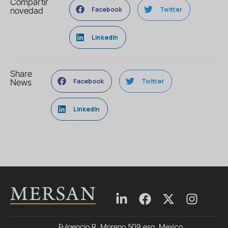
Compartir
Facebook
Twitter
novedad
LinkedIn
Share
Facebook
Twitter
News
LinkedIn
Fulgencio R. Moreno 509 esq. Mexico,