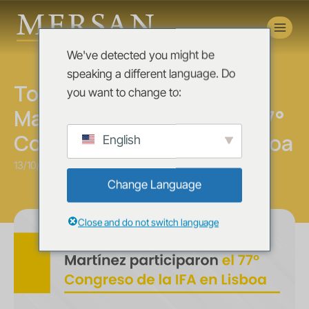
Novedades
We've detected you might be
News
speaking a different language. Do
Tomás Mersán y Federico
you want to change to:
Martínez participaron el 77°
Congreso de la IFA en Lisboa
English
13/10/2025
Change Language
Close and do not switch language