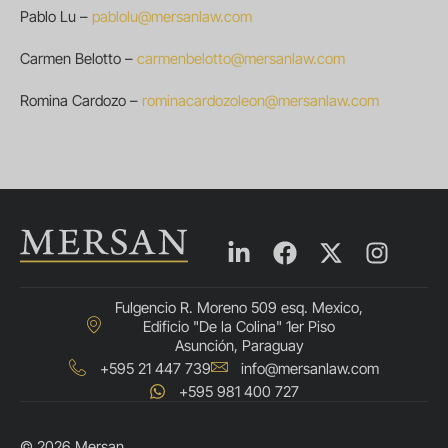
Pablo Lu –
pablolu@mersanlaw.com
Carmen Belotto –
carmenbelotto@mersanlaw.com
Romina Cardozo –
rominacardozoleon@mersanlaw.com
Fulgencio R. Moreno 509 esq. Mexico,
Edificio "De la Colina" 1er Piso
Asunción, Paraguay
+595 21 447 739
info@mersanlaw.com
+595 981 400 727
© 2026 Mersan