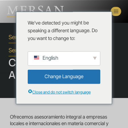
We've detected you might be
speaking a different language. Do
Servicios
you want to change to:
Services
English
Compliance y
Anticorrupción
Change Language
Close and do not switch language
Ofrecemos asesoramiento integral a empresas
locales e internacionales en materia comercial y