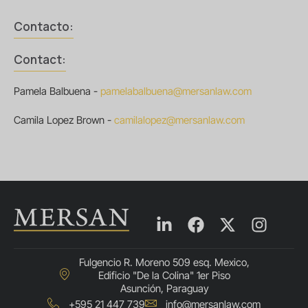
Contacto:
Contact:
Pamela Balbuena -
pamelabalbuena@mersanlaw.com
Camila Lopez Brown -
camilalopez@mersanlaw.com
Fulgencio R. Moreno 509 esq. Mexico,
Edificio "De la Colina" 1er Piso
Asunción, Paraguay
+595 21 447 739
info@mersanlaw.com