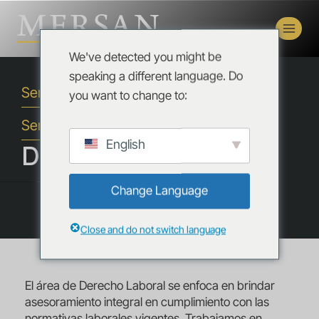
We've detected you might be
speaking a different language. Do
Servicios
you want to change to:
Services
English
Derecho Laboral
Change Language
Close and do not switch language
El área de Derecho Laboral se enfoca en brindar
asesoramiento integral en cumplimiento con las
normativas laborales vigentes. Trabajamos en