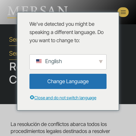
We've detected you might be
speaking a different language. Do
Servicios
you want to change to:
Services
English
Resolución de
Conflictos
Change Language
Close and do not switch language
La resolución de conflictos abarca todos los
procedimientos legales destinados a resolver